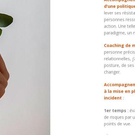
d’une politiq
lever ses résista
personnes resso
action. Une te
paradigme, un no
Coaching de 
personne précis
relationnelles,
posture, de ses
changer.
Accompagneme
à la mise en p
incident
:
1er temps
: év
de risques par 
points de vue.