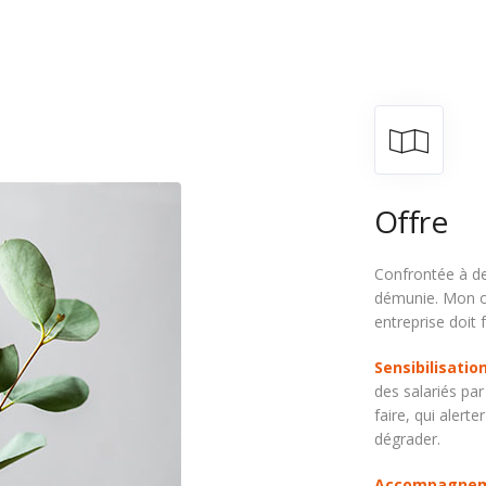
Offre
Confrontée à de
démunie. Mon of
entreprise doit 
Sensibilisati
des salariés pa
faire, qui alert
dégrader.
Accompagnemen