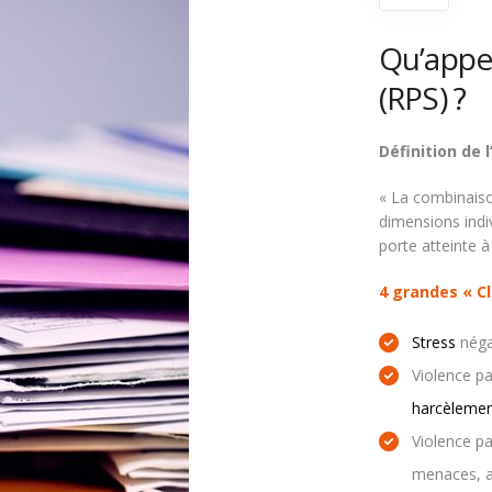
Qu’appe
(RPS) ?
Définition de l
« La combinaiso
dimensions indivi
porte atteinte à
4 grandes « C
Stress
néga
Violence pa
harcèlemen
Violence pa
menaces, a