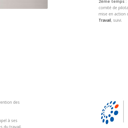
2ème temps
:
comité de pilot
mise en action 
Travail
, suivi.
vention des
ppel à ses
 du travail,