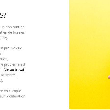
S?
 un bon outil de
retien de bonnes
IRP).
est prouvé que
e :
ation,
i le problème est
de Vie au travail
 nervosité,
).
ndre en compte
eur prolifération