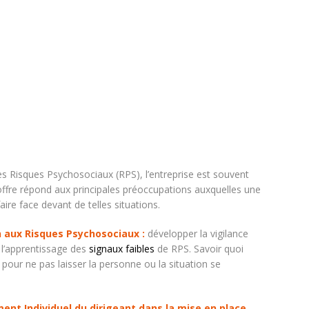
s Risques Psychosociaux (RPS), l’entreprise est souvent
fre répond aux principales préoccupations auxquelles une
faire face devant de telles situations.
on aux Risques Psychosociaux :
développer la vigilance
r l’apprentissage des
signaux faibles
de RPS. Savoir quoi
er pour ne pas laisser la personne ou la situation se
t Individuel du dirigeant dans la mise en place